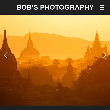
Ga
BOB'S PHOTOGRAPHY
direct
naar
de
hoofdinhoud