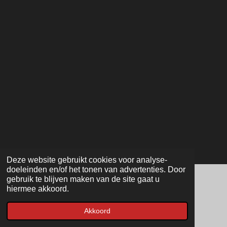
Deze website gebruikt cookies voor analyse-
doeleinden en/of het tonen van advertenties. Door
gebruik te blijven maken van de site gaat u
hiermee akkoord.
© 2022 - 2026 Bob's Photography
Powered by
JouwWeb
Akkoord